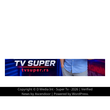
Copyright © D Media Int - Super Tv - 2026 | Verified
News by
Ascendoor
| Powered by
WordPress
.