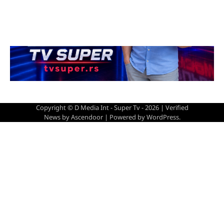
Copyright © D Media Int - Super Tv - 2026 | Verified
News by
Ascendoor
| Powered by
WordPress
.